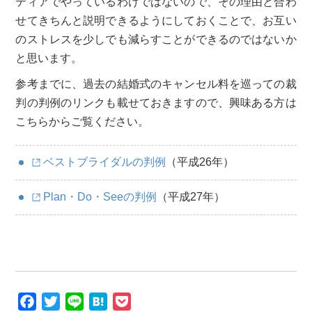
ティアでやっているわけではないので、その理由と合わ
せてきちんと説明できるようにしておくことで、お互い
のストレスを少しでも減らすことができるのではないか
と思います。
参考までに、過去の結婚式のキャンセル料を巡っての裁
判の判例のリンクも載せておきますので、興味ある方は
こちらからご覧ください。
ベストブライダルの判例
（平成26年）
Plan・Do・Seeの判例
（平成27年）
F
T
L
H
P