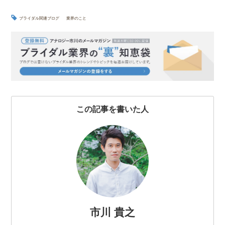
a
w
i
a
o
c
i
n
t
c
ブライダル関連ブログ
業界のこと
e
t
e
e
k
b
t
n
e
o
e
a
t
o
r
k
この記事を書いた人
市川 貴之