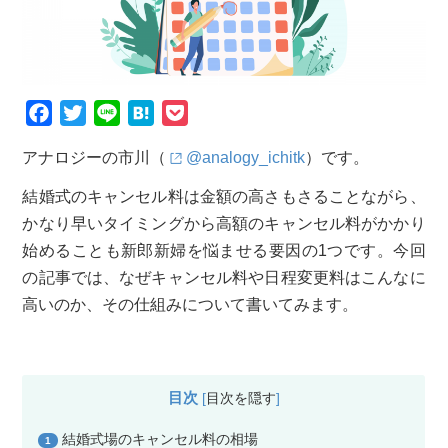
F
T
L
H
P
a
w
i
a
o
アナロジーの市川（
@analogy_ichitk
）です。
c
i
n
t
c
e
t
e
e
k
結婚式のキャンセル料は金額の高さもさることながら、
b
t
n
e
かなり早いタイミングから高額のキャンセル料がかかり
o
e
a
t
始めることも新郎新婦を悩ませる要因の1つです。今回
o
r
の記事では、なぜキャンセル料や日程変更料はこんなに
k
高いのか、その仕組みについて書いてみます。
目次
[
目次を隠す
]
結婚式場のキャンセル料の相場
1