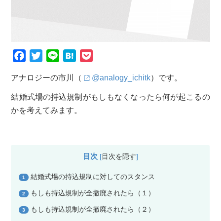
F
T
L
H
P
a
w
i
a
o
アナロジーの市川（
@analogy_ichitk
）です。
c
i
n
t
c
e
t
e
e
k
結婚式場の持込規制がもしもなくなったら何が起こるの
b
t
n
e
かを考えてみます。
o
e
a
t
o
r
k
目次
[
目次を隠す
]
結婚式場の持込規制に対してのスタンス
1
もしも持込規制が全撤廃されたら（１）
2
もしも持込規制が全撤廃されたら（２）
3