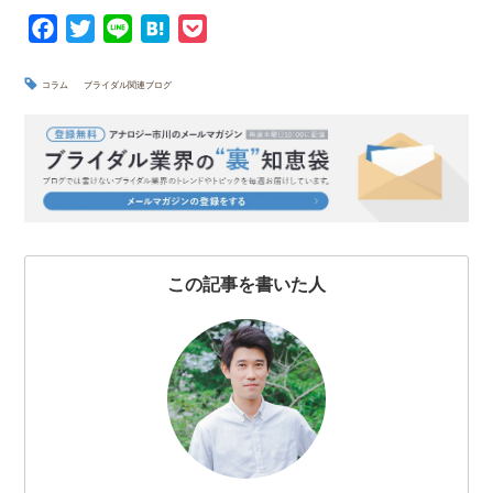
F
T
L
H
P
a
w
i
a
o
c
i
n
t
c
コラム
ブライダル関連ブログ
e
t
e
e
k
b
t
n
e
o
e
a
t
o
r
k
この記事を書いた人