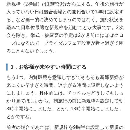
新規枠（2枠目）は13時30分からにする、午後の施行が
入っていない日は競合会場との兼ね合いで14時に設定す
る、など画一的に決めてしまうのではなく、施行状況を
鑑みて日単位最適な新規枠を組むことが大事です。2次
会を除き、挙式・披露宴の予定は2か月前にはほぼクロ
ーズになるので、ブライダルフェア設定が近々過ぎて困
ることもないでしょう。
3．お客様が来やすい時間にする
もう1つ、内覧環境を意識しすぎてそもそも新郎新婦が
来にくい早すぎる時間、遅すぎる時間に設定しないよう
にしましょう。具体的には、チャペルをどうしてもしっ
かり見てほしいから、朝施行の前に新規枠を設定して朝
8時半開始にしました、とか、18時半開始にしました、
とかですね。
前者の場合であれば、新規枠を9時半に設定して新規の