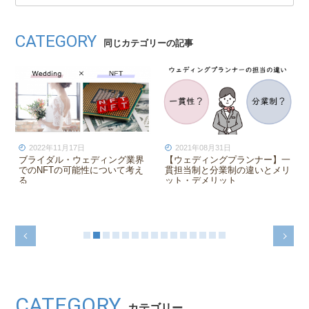
CATEGORY
同じカテゴリーの記事
2021年08月31日
2020年09月29日
ング業界
【ウェディングプランナー】一
インスタグラムで世界のウ
いて考え
貫担当制と分業制の違いとメリ
ィングを見てみよう
ット・デメリット
CATEGORY
カテゴリー