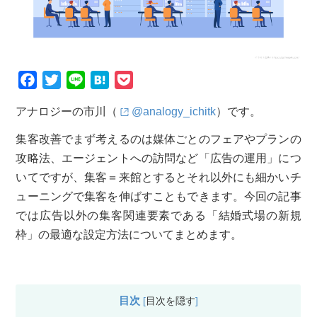
F
T
L
H
P
a
w
i
a
o
アナロジーの市川（
@analogy_ichitk
）です。
c
i
n
t
c
e
t
e
e
k
集客改善でまず考えるのは媒体ごとのフェアやプランの
b
t
n
e
攻略法、エージェントへの訪問など「広告の運用」につ
o
e
a
t
いてですが、集客＝来館とするとそれ以外にも細かいチ
o
r
ューニングで集客を伸ばすこともできます。今回の記事
k
では広告以外の集客関連要素である「結婚式場の新規
枠」の最適な設定方法についてまとめます。
目次
[
目次を隠す
]