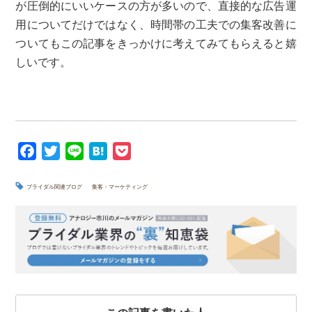
が圧倒的にいいケースの方が多いので、直接的な広告運
用についてだけではなく、時間帯の工夫での集客改善に
ついてもこの記事をきっかけに考えてみてもらえると嬉
しいです。
F
T
L
H
P
a
w
i
a
o
c
i
n
t
c
ブライダル関連ブログ
集客・マーケティング
e
t
e
e
k
b
t
n
e
o
e
a
t
o
r
k