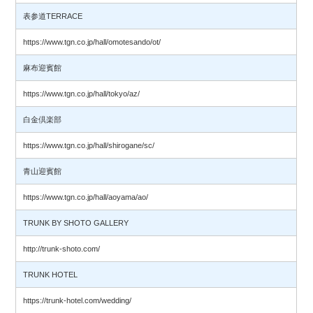
表参道TERRACE
https://www.tgn.co.jp/hall/omotesando/ot/
麻布迎賓館
https://www.tgn.co.jp/hall/tokyo/az/
白金倶楽部
https://www.tgn.co.jp/hall/shirogane/sc/
青山迎賓館
https://www.tgn.co.jp/hall/aoyama/ao/
TRUNK BY SHOTO GALLERY
http://trunk-shoto.com/
TRUNK HOTEL
https://trunk-hotel.com/wedding/