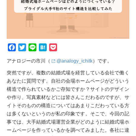
F
T
L
H
P
a
w
i
a
o
アナロジーの市川（
@analogy_ichitk
）です。
c
i
n
t
c
e
t
e
e
k
突然ですが、複数の結婚式場を経営している会社で働く
b
t
n
e
あなたに質問です。自社の会場ホームページがどういう
o
e
a
t
構造で作られているかご存知ですか？サイトのデザイン
o
r
や作り、写真素材などには皆さんこだわるのですが、サ
k
イトそのものの構造についてはあまりこだわっている方
は多くないというのが私の印象です。そこで、今回の記
事では、大手結婚式場運営企業がどのように結婚式場ホ
ームページを作っているかを調べてみました。各社に違