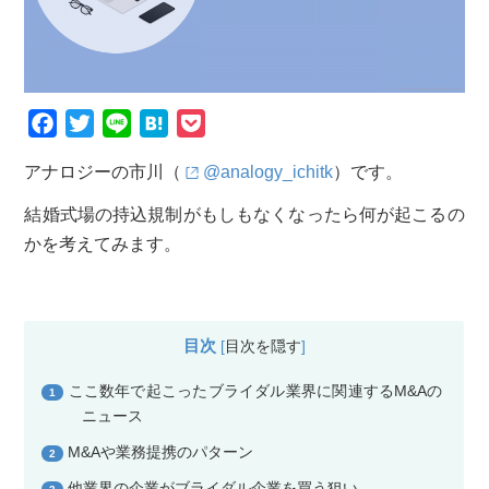
F
T
L
H
P
a
w
i
a
o
アナロジーの市川（
@analogy_ichitk
）です。
c
i
n
t
c
e
t
e
e
k
結婚式場の持込規制がもしもなくなったら何が起こるの
b
t
n
e
かを考えてみます。
o
e
a
t
o
r
k
目次
[
目次を隠す
]
ここ数年で起こったブライダル業界に関連するM&Aの
1
ニュース
M&Aや業務提携のパターン
2
他業界の企業がブライダル企業を買う狙い