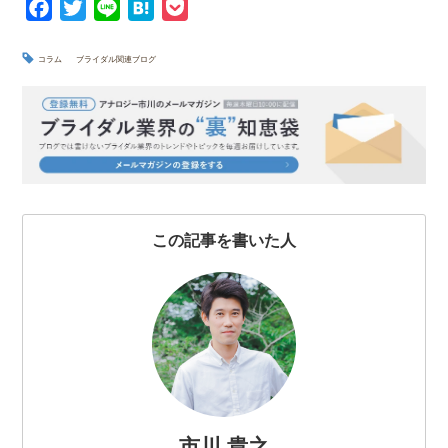
F
T
L
H
P
a
w
i
a
o
c
i
n
t
c
コラム
ブライダル関連ブログ
e
t
e
e
k
b
t
n
e
o
e
a
t
o
r
k
この記事を書いた人
市川 貴之