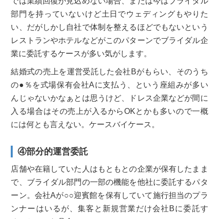
では業績回復が見込めない場合、または今はブライダル
部門を持っていないけど土日でウェディングもやりた
い、だがしかし自社で体制を整えるほどでもないという
レストランやホテルなどがこのパターンでブライダル企
業に委託するケースが多い気がします。
結婚式の売上を運営受託した会社Bがもらい、そのうち
の●％を式場保有会社Aに支払う、という座組みが多い
んじゃないかなぁとは思うけど、ドレス企業などが間に
入る場合はその売上が入るからOKとかも多いので一概
には何とも言えない。ケースバイケース。
④部分的運営委託
店舗や在籍していた人はもともとの企業が保有したまま
で、ブライダル部門の一部の機能を他社に委託するパタ
ーン。会社Aが○○迎賓館を保有していて施行担当のプラ
ンナーはいるが、集客と新規営業だけ会社Bに委託す