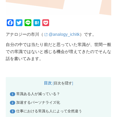
F
T
L
H
P
a
w
i
a
o
アナロジーの市川（
@analogy_ichitk
）です。
c
i
n
t
c
e
t
e
e
k
自分の中では当たり前だと思っていた常識が、世間一般
b
t
n
e
での常識ではないと感じる機会が増えてきたのでそんな
o
e
a
t
話を書いてみます。
o
r
k
目次
[
目次を隠す
]
常識ある人が減っている？
1
加速するパーソナライズ化
2
仕事における常識も人によって全然違う
3