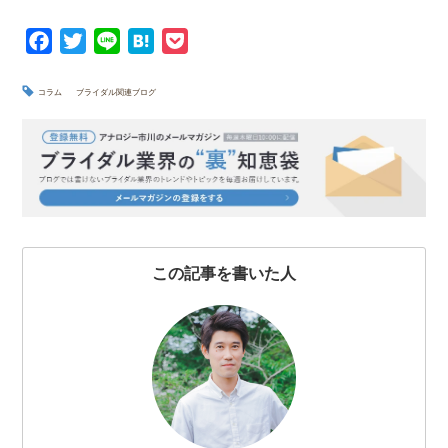
F
T
L
H
P
a
w
i
a
o
c
i
n
t
c
コラム
ブライダル関連ブログ
e
t
e
e
k
b
t
n
e
o
e
a
t
o
r
k
この記事を書いた人