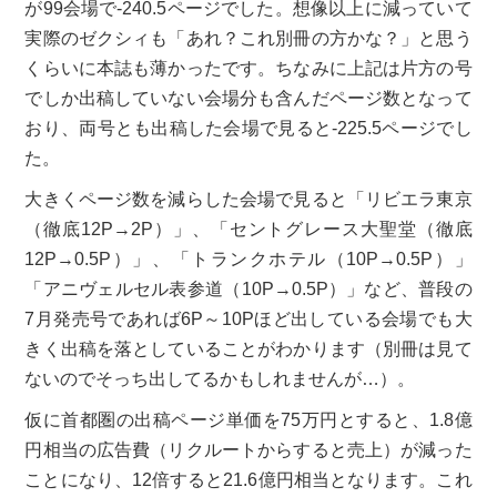
が99会場で-240.5ページでした。想像以上に減っていて
実際のゼクシィも「あれ？これ別冊の方かな？」と思う
くらいに本誌も薄かったです。ちなみに上記は片方の号
でしか出稿していない会場分も含んだページ数となって
おり、両号とも出稿した会場で見ると-225.5ページでし
た。
大きくページ数を減らした会場で見ると「リビエラ東京
（徹底12P→2P）」、「セントグレース大聖堂（徹底
12P→0.5P）」、「トランクホテル（10P→0.5P）」
「アニヴェルセル表参道（10P→0.5P）」など、普段の
7月発売号であれば6P～10Pほど出している会場でも大
きく出稿を落としていることがわかります（別冊は見て
ないのでそっち出してるかもしれませんが…）。
仮に首都圏の出稿ページ単価を75万円とすると、1.8億
円相当の広告費（リクルートからすると売上）が減った
ことになり、12倍すると21.6億円相当となります。これ