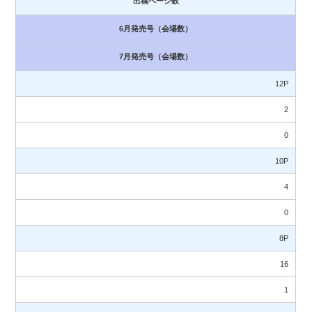
出稿ページ数
6月発売号（会場数）
7月発売号（会場数）
12P
2
0
10P
4
0
8P
16
1