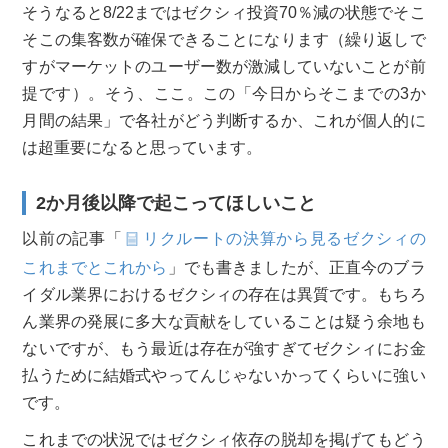
そうなると8/22まではゼクシィ投資70％減の状態でそこ
そこの集客数が確保できることになります（繰り返しで
すがマーケットのユーザー数が激減していないことが前
提です）。そう、ここ。この「今日からそこまでの3か
月間の結果」で各社がどう判断するか、これが個人的に
は超重要になると思っています。
2か月後以降で起こってほしいこと
以前の記事「
リクルートの決算から見るゼクシィの
これまでとこれから
」でも書きましたが、正直今のブラ
イダル業界におけるゼクシィの存在は異質です。もちろ
ん業界の発展に多大な貢献をしていることは疑う余地も
ないですが、もう最近は存在が強すぎてゼクシィにお金
払うために結婚式やってんじゃないかってくらいに強い
です。
これまでの状況ではゼクシィ依存の脱却を掲げてもどう