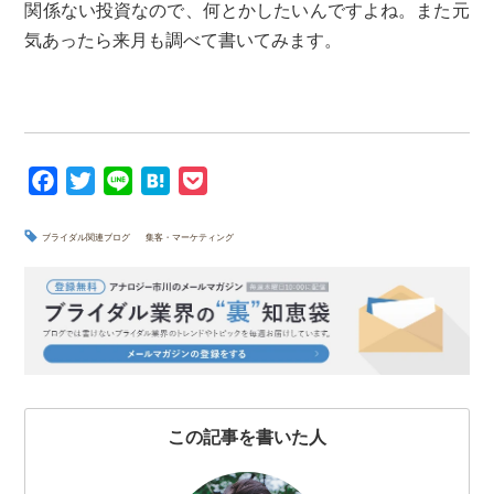
関係ない投資なので、何とかしたいんですよね。また元
気あったら来月も調べて書いてみます。
F
T
L
H
P
a
w
i
a
o
c
i
n
t
c
ブライダル関連ブログ
集客・マーケティング
e
t
e
e
k
b
t
n
e
o
e
a
t
o
r
k
この記事を書いた人