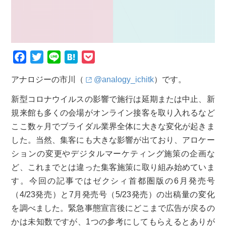
F
T
L
H
P
a
w
i
a
o
アナロジーの市川（
@analogy_ichitk
）です。
c
i
n
t
c
e
t
e
e
k
新型コロナウイルスの影響で施行は延期または中止、新
b
t
n
e
規来館も多くの会場がオンライン接客を取り入れるなど
o
e
a
t
ここ数ヶ月でブライダル業界全体に大きな変化が起きま
o
r
した。当然、集客にも大きな影響が出ており、アロケー
k
ションの変更やデジタルマーケティング施策の企画な
ど、これまでとは違った集客施策に取り組み始めていま
す。今回の記事ではゼクシィ首都圏版の6月発売号
（4/23発売）と7月発売号（5/23発売）の出稿量の変化
を調べました。緊急事態宣言後にどこまで広告が戻るの
かは未知数ですが、1つの参考にしてもらえるとありが