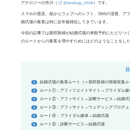
アナロジーの市川（
@analogy_ichitk
）です。
スマホの普及、紙からウェブへのシフト、SNSの浸透、ア
婚式場の集客は特に近年複雑化してきています。
今回の記事では新郎新婦が結婚式場の来館予約にたどりつ
のルートからの集客を増やすためにはどのようなことをし
結婚式場の集客ルート（＝新郎新婦の情報収集ル
1
ルート①：アフィリエイトサイト→ブライダル媒
2
ルート②：アフィサイト→診断サービス→結婚式
3
ルート③：アフィサイト→ウェディングプロデュ
4
ルート④：ブライダル媒体→結婚式場
5
ルート⑤：診断サービス→結婚式場
6