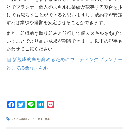
とでプランナー個人のスキルに業績が依存する割合を少
しでも減らすことができると思いますし、成約率が安定
すれば業績や経営を安定させることができます。
また、組織的な取り組みと並行して個人スキルをあげて
いくことでより高い成果が期待できます。以下の記事も
あわせてご覧ください。
新規成約率を高めるためにウェディングプランナー
として必要なスキル
F
T
L
H
P
a
w
i
a
o
c
i
n
t
c
ブライダル関連ブログ
新規・営業
e
t
e
e
k