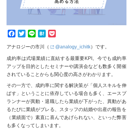
F
T
L
H
P
a
w
i
a
o
アナロジーの市川（
@analogy_ichitk
）です。
c
i
n
t
c
e
t
e
e
k
成約率は式場業績に直結する最重要KPI。今でも成約率
b
t
n
e
アップを目的としたセミナーや講演会なども数多く開催
o
e
a
t
されていることからも関心度の高さがわかります。
o
r
その一方で、成約率に関する解決策が「個人スキルを伸
k
ばす」ということに依存している場合も多く、エースプ
ランナーが異動・退職したら業績が下がった、異動があ
るたびに業績がブレる、スタッフの結婚や出産の報告を
（業績面で）素直に喜んであげられない、といった弊害
も多くなってしまいます。