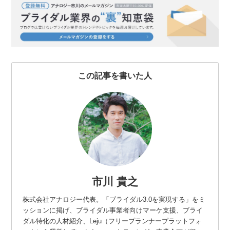
b
t
n
e
o
e
a
t
o
r
k
この記事を書いた人
市川 貴之
株式会社アナロジー代表。「ブライダル3.0を実現する」をミ
ッションに掲げ、ブライダル事業者向けマーケ支援、ブライ
ダル特化の人材紹介、Leju（フリープランナープラットフォ