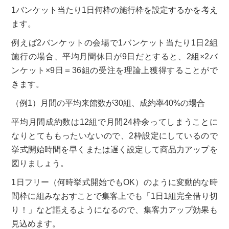
1バンケット当たり1日何枠の施行枠を設定するかを考え
ます。
例えば2バンケットの会場で1バンケット当たり1日2組
施行の場合、平均月間休日が9日だとすると、2組×2バ
ンケット×9日＝36組の受注を理論上獲得することがで
きます。
（例1）月間の平均来館数が30組、成約率40%の場合
平均月間成約数は12組で月間24枠余ってしまうことに
なりとてももったいないので、2枠設定にしているので
挙式開始時間を早くまたは遅く設定して商品力アップを
図りましょう。
1日フリー（何時挙式開始でもOK）のように変動的な時
間枠に組みなおすことで集客上でも「1日1組完全借り切
り！」など謳えるようになるので、集客力アップ効果も
見込めます。