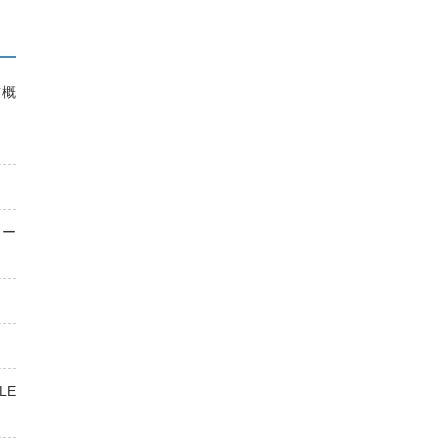
ツ概
ュー
LE