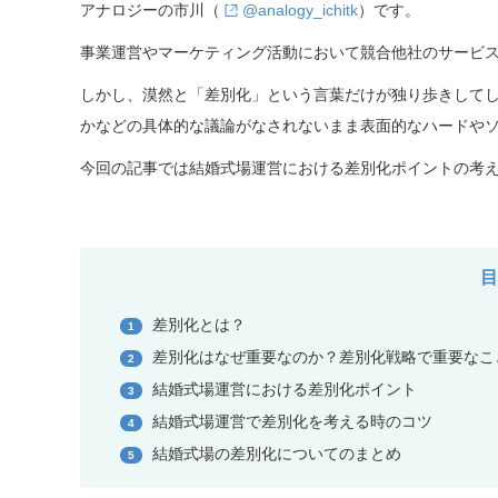
アナロジーの市川（
@analogy_ichitk
）です。
事業運営やマーケティング活動において競合他社のサービ
しかし、漠然と「差別化」という言葉だけが独り歩きして
かなどの具体的な議論がなされないまま表面的なハードや
今回の記事では結婚式場運営における差別化ポイントの考
差別化とは？
1
差別化はなぜ重要なのか？差別化戦略で重要なこ
2
結婚式場運営における差別化ポイント
3
結婚式場運営で差別化を考える時のコツ
4
結婚式場の差別化についてのまとめ
5