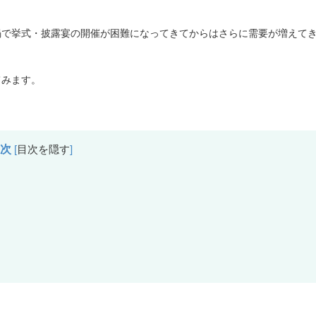
禍で挙式・披露宴の開催が困難になってきてからはさらに需要が増えて
てみます。
目次
[
目次を隠す
]