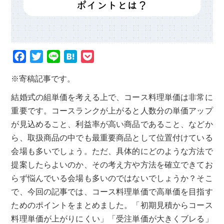
F
T
L
H
P
a
w
i
a
o
※寄稿記事です。
c
i
n
t
c
結婚式の組単価を考える上で、コース料理単価は非常に
e
t
e
e
k
重要です。コースランクが上がると人数分の単価アップ
b
t
n
e
が見込めること、利益率が高い商品であること、などか
o
e
a
t
ら、取扱商品の中でも最重要商品として位置付けている
o
r
会場も多いでしょう。ただ、具体的にどのような方法で
k
提案したらよいのか、その考え方や方法を確立できてお
らず悩んでいる会場も多いのではないでしょうか？そこ
で、今回の記事では、コース料理単価で高単価を目指す
ためのポイントをまとめました。「初期見積からコース
料理単価が上がりにくい」「受注単価が大きくブレる」