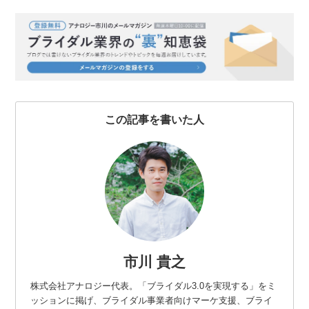
e
t
e
e
k
b
t
n
e
o
e
a
t
o
r
k
この記事を書いた人
市川 貴之
株式会社アナロジー代表。「ブライダル3.0を実現する」をミ
ッションに掲げ、ブライダル事業者向けマーケ支援、ブライ