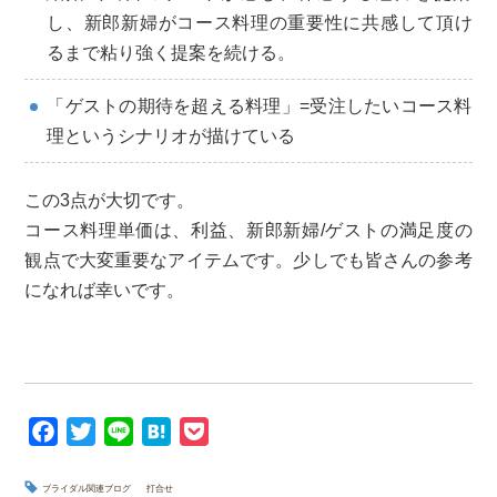
し、新郎新婦がコース料理の重要性に共感して頂け
るまで粘り強く提案を続ける。
「ゲストの期待を超える料理」=受注したいコース料
理というシナリオが描けている
この3点が大切です。
コース料理単価は、利益、新郎新婦/ゲストの満足度の
観点で大変重要なアイテムです。少しでも皆さんの参考
になれば幸いです。
F
T
L
H
P
a
w
i
a
o
c
i
n
t
c
ブライダル関連ブログ
打合せ