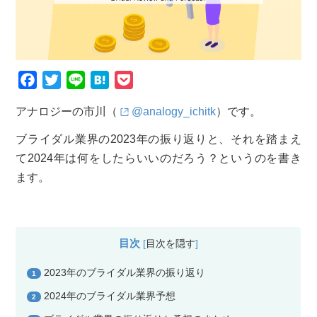
F
T
L
H
P
a
w
i
a
o
アナロジーの市川（
@analogy_ichitk
）です。
c
i
n
t
c
e
t
e
e
k
ブライダル業界の2023年の振り返りと、それを踏まえ
b
t
n
e
て2024年は何をしたらいいのだろう？というのを書き
o
e
a
t
ます。
o
r
k
目次
[
目次を隠す
]
2023年のブライダル業界の振り返り
1
2024年のブライダル業界予想
2