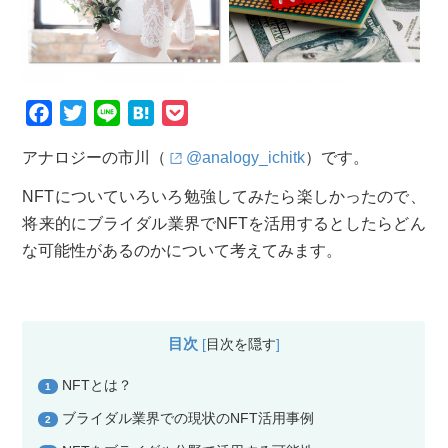
F
T
L
H
P
a
w
i
a
o
アナロジーの市川（
@analogy_ichitk
）です。
c
i
n
t
c
e
t
e
e
k
NFTについていろいろ勉強してみたら楽しかったので、
b
t
n
e
将来的にブライダル業界でNFTを活用するとしたらどん
o
e
a
t
な可能性があるのかについて考えてみます。
o
r
k
目次
[
目次を隠す
]
NFTとは？
1
ブライダル業界での現状のNFT活用事例
2