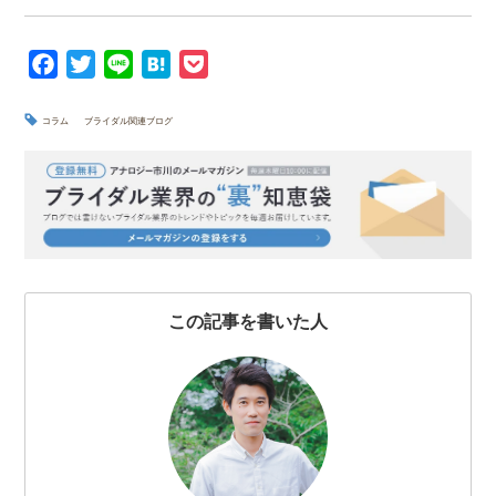
F
T
L
H
P
a
w
i
a
o
c
i
n
t
c
コラム
ブライダル関連ブログ
e
t
e
e
k
b
t
n
e
o
e
a
t
o
r
k
この記事を書いた人