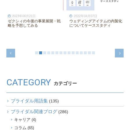
2022年04月07日
2020年06月07日
事業展開・戦
ウェディングアイテムの内製化
打合せプランナー業務
についてケーススタディ
できる要素を分解して
た
CATEGORY
カテゴリー
ブライダル用語集
(135)
ブライダル関連ブログ
(286)
キャリア
(4)
コラム
(65)