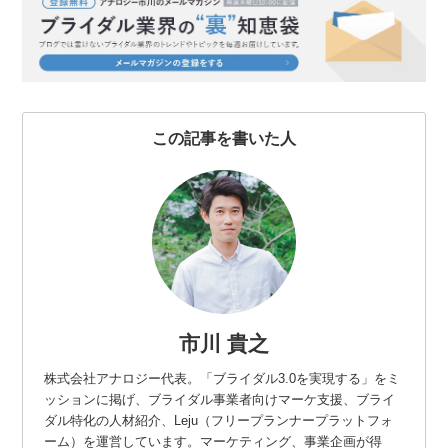
b
t
n
e
o
e
a
t
o
r
k
この記事を書いた人
市川 貴之
株式会社アナロジー代表。「ブライダル3.0を実現する」をミ
ッションに掲げ、ブライダル事業者向けマーケ支援、ブライ
ダル特化の人材紹介、Leju（フリープランナープラットフォ
ーム）を運営しています。マーケティング、事業企画が得