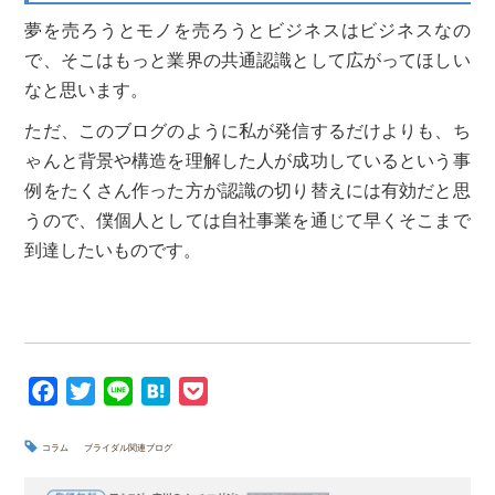
夢を売ろうとモノを売ろうとビジネスはビジネスなの
で、そこはもっと業界の共通認識として広がってほしい
なと思います。
ただ、このブログのように私が発信するだけよりも、ち
ゃんと背景や構造を理解した人が成功しているという事
例をたくさん作った方が認識の切り替えには有効だと思
うので、僕個人としては自社事業を通じて早くそこまで
到達したいものです。
F
T
L
H
P
a
w
i
a
o
c
i
n
t
c
コラム
ブライダル関連ブログ
e
t
e
e
k