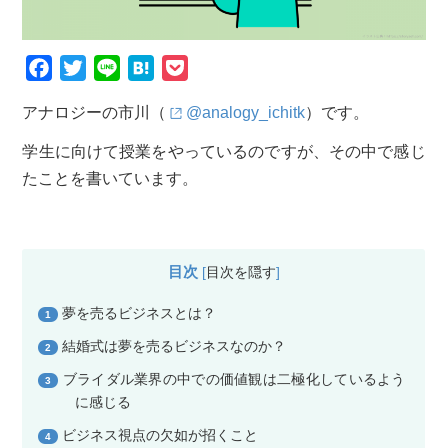
F
T
L
H
P
a
w
i
a
o
アナロジーの市川（
@analogy_ichitk
）です。
c
i
n
t
c
e
t
e
e
k
学生に向けて授業をやっているのですが、その中で感じ
b
t
n
e
たことを書いています。
o
e
a
t
o
r
k
目次
[
目次を隠す
]
夢を売るビジネスとは？
1
結婚式は夢を売るビジネスなのか？
2
ブライダル業界の中での価値観は二極化しているよう
3
に感じる
ビジネス視点の欠如が招くこと
4