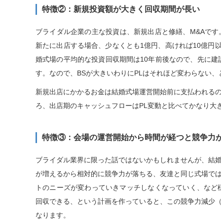
特徴②：新規投資額が大きく回収期間が長い
ブライダル企業の主な投資は、新規出店と修繕、M&Aで
新たに出店する場合、少なくとも1億円、高ければ10億円
婚式場の平均的な投資回収期間は10年前後なので、先に建
す。なので、BSが大きいわりにPLはそれほど変わらない
新規出店にかかるお金は結婚式場運営開始前に支払われる
ろ、出店期のキャッシュフローはPL変動と比べてかなり大
特徴③：会場の運営開始から時間が経つと競争力
ブライダル業界に限った話ではないかもしれませんが、結
が増えるから相対的に競争力が落ちる、友達と同じ式場で
トのニーズが変わっていきマッチしなくなっていく、など
回収できる、という計画を作っていると、この競争力減少
なります。