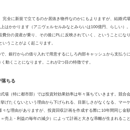
す。完全に新規で立てるのか居抜き物件なのかにもよりますが、結婚式
以上はかかります（アニヴェルセルみなとみらいは100億円、らしい）
設費分の資産が乗り、その後にPLに反映されていく、ということにな
、ということがよく起こります。
ので、銀行からの借り入れで用意するにしろ内部キャッシュから支払う
きく動くことになります。これが2つ目の特徴です。
が落ちる
婚式場（特に都市部）では投資対効果効率は年々落ちていきます。競合
は挙げたくないという理由から下げられる、目新しさがなくなる、マー
様々な理由がありますが、投資回収計画を作成する際に10年間同じ金
（＝売上・利益の毎年の減少）によって計画と大きな乖離が生まれるこ