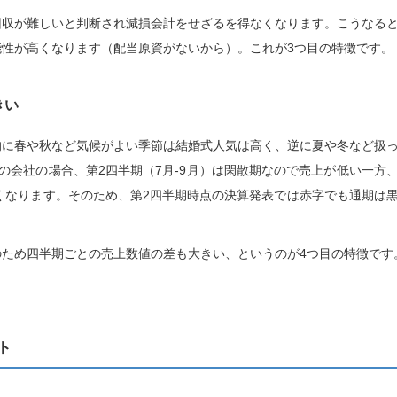
回収が難しいと判断され減損会計をせざるを得なくなります。こうなる
性が高くなります（配当原資がないから）。これが3つ目の特徴です。
きい
的に春や秋など気候がよい季節は結婚式人気は高く、逆に夏や冬など扱
の会社の場合、第2四半期（7月-9月）は閑散期なので売上が低い一方
すくなります。そのため、第2四半期時点の決算発表では赤字でも通期は
ため四半期ごとの売上数値の差も大きい、というのが4つ目の特徴です
ト