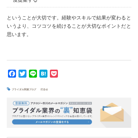
ということが大切です。経験やスキルで結果が変わると
いうより、コツコツを続けることが大切なポイントだと
思います。
F
T
L
H
P
a
w
i
a
o
c
i
n
t
c
ブライダル関連ブログ
打合せ
e
t
e
e
k
b
t
n
e
o
e
a
t
o
r
k