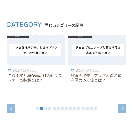
CATEGORY
同じカテゴリーの記事
2021年08月27日
2020年02月17日
と顧客満足
結婚式場の自社集客にオウンド
打合せ担当プランナーの
メディア運用・コンテンツマー
望を受けた時の考え方と
ケティングは有効？
法