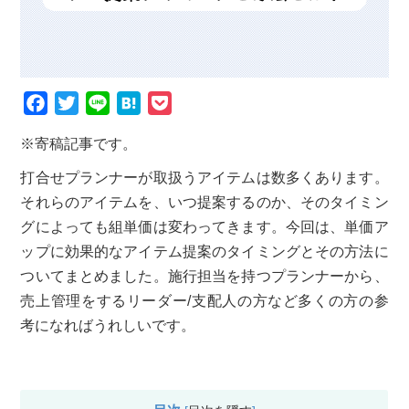
F
T
L
H
P
a
w
i
a
o
※寄稿記事です。
c
i
n
t
c
打合せプランナーが取扱うアイテムは数多くあります。
e
t
e
e
k
それらのアイテムを、いつ提案するのか、そのタイミン
b
t
n
e
グによっても組単価は変わってきます。今回は、単価ア
o
e
a
t
ップに効果的なアイテム提案のタイミングとその方法に
o
r
ついてまとめました。施行担当を持つプランナーから、
k
売上管理をするリーダー/支配人の方など多くの方の参
考になればうれしいです。