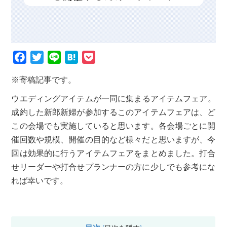
F
T
L
H
P
a
w
i
a
o
※寄稿記事です。
c
i
n
t
c
ウエディングアイテムが一同に集まるアイテムフェア。
e
t
e
e
k
成約した新
b
t
郎新婦が参加するこのアイテムフェアは、ど
n
e
この会場でも実施して
o
e
a
いると思います。各会場ごとに開
t
催回数や規模、開催の目的など様
o
r
々だと思いますが、今
回は効果的に行うアイテムフェアをまとめま
k
した。打合
せリーダーや打合せプランナーの方に少しでも参考にな
れば幸いです。