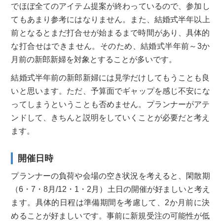
でほぼ全てのアイテム提案が終わっているので、参加し
てもあまり参考にはなりません。また、結婚式半年以上
前となるとまだ打合せが始まるまで時間があ
り、具体的
な打合せはできません。そのため、結婚式半年前～3か
月前の新郎新婦を対象とすることが多いです。
結婚式半年前の新郎新婦には見学だけしても
うことも良
いと思います。ただ、予算面でギャップを感じ不安にな
って
しまうということも否めません。プランナーがアテ
ンドして、きち
んと説明をしていくことが必要だと考え
ます。
開催日時
プランナーの負荷や会場の空き状況を考えると、閑散期
（6・7・
8月/12・1・2月）土日の開催が好ましいと考え
ます。具体的
日程は準備期間を考慮して、2か月前に決
めることが好ましいです
。事前に新規受注の可能性が低