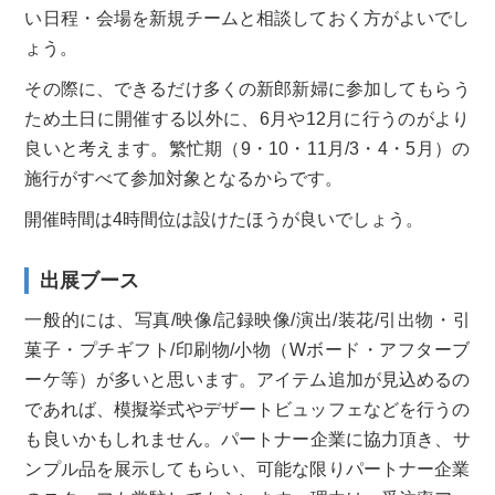
い日程・会場を新規チームと相談し
ておく方がよいでし
ょう。
その際に、できるだけ多くの新郎新婦に参加してもらう
ため土日
に開催する以外に、6月や12月に行うのがより
良いと考
えます。繁忙期（9・10・11月/3・4・5月）
の
施行がすべて参加対象となるからです。
開催時間は4
時間位は設けたほうが良いでしょう。
出展ブース
一般的には、写真/映像/記録映像/演出/装花/引出物・引
菓子
・プチギフト/印刷物/小物（Wボード・アフターブ
ーケ等）
が多いと思います。アイテム追加が見込めるの
であれば、模擬挙式
やデザートビュッフェなどを行うの
も良いかもしれません。パートナー企業に協力頂き、サ
ンプル品を
展示してもらい、可能な限りパートナー企業