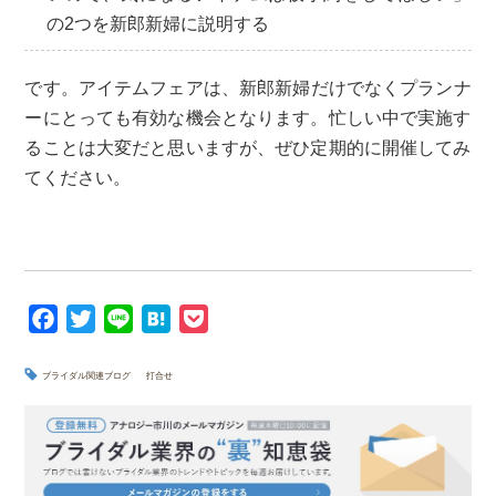
の2つを新郎新婦に説明する
です。アイテムフェアは、新郎新婦だけでなくプランナ
ーにとって
も有効な機会となります。忙しい中で実施す
ることは大変だと思い
ますが、ぜひ定期的に開催してみ
てください。
F
T
L
H
P
a
w
i
a
o
c
i
n
t
c
ブライダル関連ブログ
打合せ
e
t
e
e
k
b
t
n
e
o
e
a
t