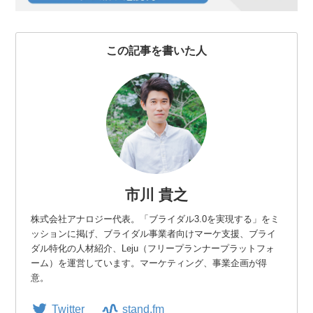
o
r
k
この記事を書いた人
市川 貴之
株式会社アナロジー代表。「ブライダル3.0を実現する」をミ
ッションに掲げ、ブライダル事業者向けマーケ支援、ブライ
ダル特化の人材紹介、Leju（フリープランナープラットフォ
ーム）を運営しています。マーケティング、事業企画が得
意。
Twitter
stand.fm