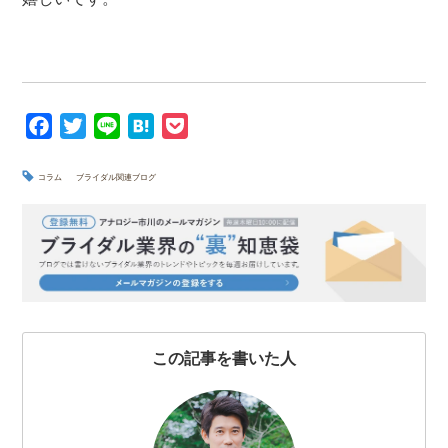
F
T
L
H
P
a
w
i
a
o
c
i
n
t
c
コラム
ブライダル関連ブログ
e
t
e
e
k
b
t
n
e
o
e
a
t
o
r
k
この記事を書いた人