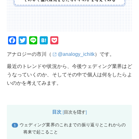
F
T
L
H
P
a
w
i
a
o
アナロジーの市川（
@analogy_ichitk
）です。
c
i
n
t
c
e
t
e
e
k
最近のトレンドや状況から、今後ウェディング業界はど
b
t
n
e
うなっていくのか、そしてその中で個人は何をしたらよ
o
e
a
t
いのかを考えてみます。
o
r
k
目次
[
目次を隠す
]
ウェディング業界のこれまでの振り返りとこれからの
1
将来で起こること