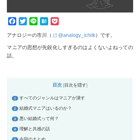
F
T
L
H
P
a
w
i
a
o
アナロジーの市川（
@analogy_ichitk
）です。
c
i
n
t
c
e
t
e
e
k
マニアの思想が先鋭化しすぎるのはよくないよねっての
b
t
n
e
話。
o
e
a
t
o
r
k
目次
[
目次を隠す
]
すべてのジャンルはマニアが潰す
1
結婚式マニアはいるのか？
2
悪い結婚式って何？
3
理解と共感の話
4
今回のまとめ
5