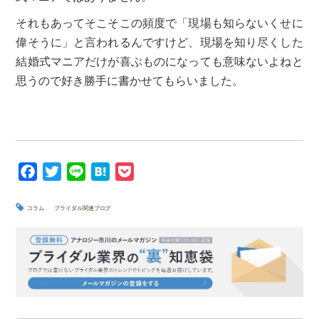
それもあってそこそこの頻度で「現場も知らないくせに
偉そうに」と言われるんですけど、現場を知り尽くした
結婚式マニアだけが喜ぶものになっても意味ないよねと
思うので好き勝手に書かせてもらいました。
F
T
L
H
P
a
w
i
a
o
c
i
n
t
c
コラム
ブライダル関連ブログ
e
t
e
e
k
b
t
n
e
o
e
a
t
o
r
k