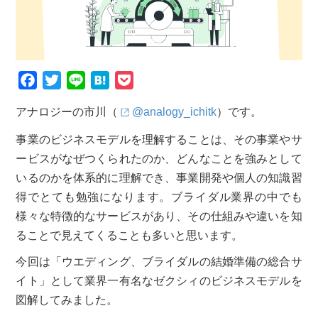
F
T
L
H
P
a
w
i
a
o
アナロジーの市川（
@analogy_ichitk
）です。
c
i
n
t
c
e
t
e
e
k
事業のビジネスモデルを理解することは、その事業やサ
b
t
n
e
ービスがなぜつくられたのか、どんなことを強みとして
o
e
a
t
いるのかを体系的に理解でき、事業開発や個人の知識習
o
r
得でとても勉強になります。ブライダル業界の中でも
k
様々な特徴的なサービスがあり、その仕組みや違いを知
ることで見えてくることも多いと思います。
今回は「ウエディング、ブライダルの結婚準備の総合サ
イト」として業界一有名なゼクシィのビジネスモデルを
図解してみました。