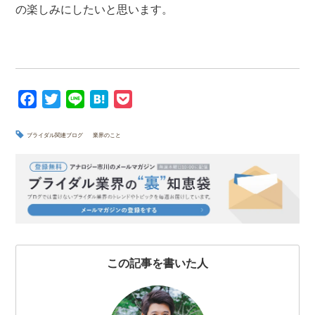
の楽しみにしたいと思います。
F
T
L
H
P
a
w
i
a
o
c
i
n
t
c
ブライダル関連ブログ
業界のこと
e
t
e
e
k
b
t
n
e
o
e
a
t
o
r
k
この記事を書いた人