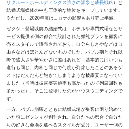
リクルートホールディングス強さの源泉と成長戦略
）と
結婚式場媒体の中も圧倒的な地位をキープしています。
※ただし、2020年度はコロナの影響もあり売上半減。
ゼクシィ登場以前の結婚式は、ホテルや専門式場などサ
ービス提供者側の都合で設計された婚礼プランを顧客に
売るスタイルで販売されており、自分らしさやなどは自
由さなどはほとんどないものでした。バブル期とそれ以
降で盛大さや華やかさに差はあれど、基本的にはいつも
進行も同じ、内容も同じで何度か列席したことのあるゲ
ストはだんだんと飽きてしまうような披露宴になってい
ました（当時は披露宴実施率も高かったので列席回数も
多かった）。そこに登場したのがハウスウエディングで
す。
一方、バブル崩壊とともに結婚式場が集客に困り始めて
いた頃にゼクシィが創刊され、自分たちの都合で自分た
ちの好きな会場を選べるスタイルが受け、ユーザー側の