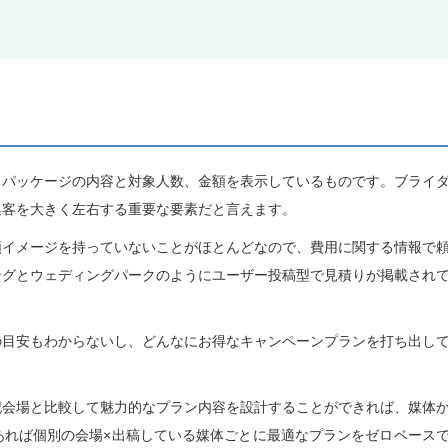
、パッケージの内容と対象人数、金額を表示しているものです。ブライ
集客を大きく左右する重要な要素だと言えます。
額イメージを持っていないことがほとんどなので、費用に関する情報で
ングとウェディングパークのようにユーザー投稿型で見積りが掲載され
の目安もわからないし、どんなにお得なキャンペーンプランを打ち出し
記会場と比較して魅力的なプラン内容を設計することができれば、媒体
あれば個別の会場×出稿している媒体ごとに最適なプランをゼロベース