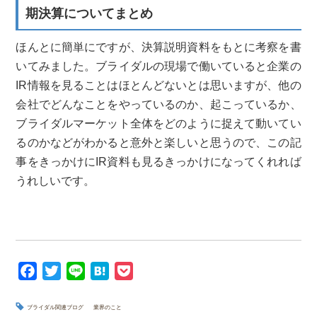
期決算についてまとめ
ほんとに簡単にですが、決算説明資料をもとに考察を書
いてみました。ブライダルの現場で働いていると企業の
IR情報を見ることはほとんどないとは思いますが、他の
会社でどんなことをやっているのか、起こっているか、
ブライダルマーケット全体をどのように捉えて動いてい
るのかなどがわかると意外と楽しいと思うので、この記
事をきっかけにIR資料も見るきっかけになってくれれば
うれしいです。
F
T
L
H
P
a
w
i
a
o
c
i
n
t
c
ブライダル関連ブログ
業界のこと