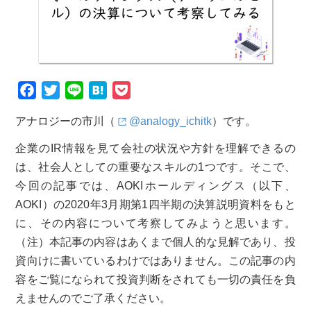
F
T
L
H
P
a
w
i
a
o
アナロジーの市川（
@analogy_ichitk
）です。
c
i
n
t
c
e
t
e
e
k
企業のIR情報を見て会社の状況や方針を理解できるの
b
t
n
e
は、社会人としての重要なスキルの1つです。そこで、
o
e
a
t
今回の記事では、AOKIホールディングス（以下、
o
r
AOKI）の2020年3月期第1四半期の決算説明資料をもと
k
に、その内容について考察してみようと思います。
（注）本記事の内容はあくまで個人的な見解であり、投
資向けに書いているわけではありません。この記事の内
容をご覧になられて投資判断をされても一切の責任を負
えませんのでご了承ください。