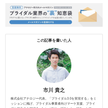
e
t
e
e
k
b
t
n
e
o
e
a
t
o
r
k
この記事を書いた人
市川 貴之
株式会社アナロジー代表。「ブライダル3.0を実現する」をミ
ッションに掲げ、ブライダル事業者向けマーケ支援、ブライ