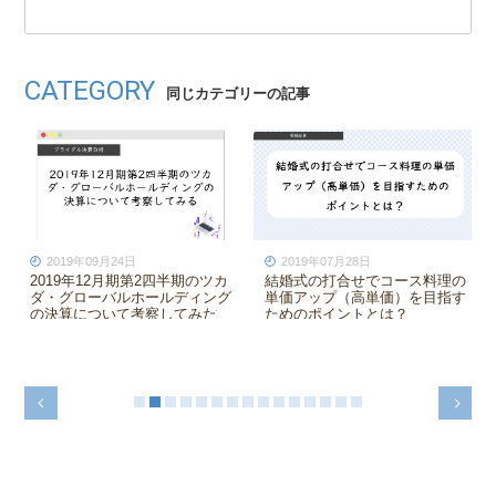
CATEGORY
同じカテゴリーの記事
8日
2021年10月19日
2020年11月01日
せでコース料理の
家族挙式の特徴とは？ビジネス
2020年12月期第
高単価）を目指す
モデルを図解してみた
ダ・グローバルホ
トとは？
の決算について考