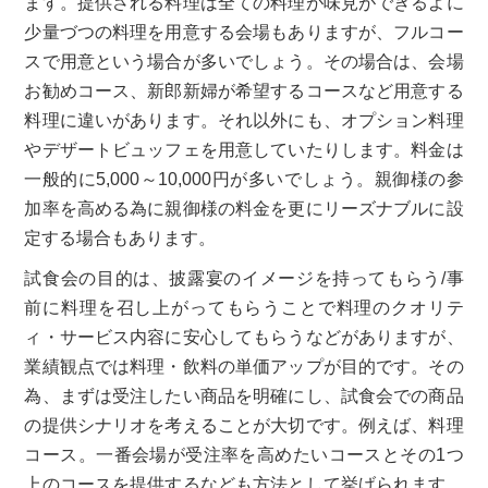
ます。提供される料理は全ての料理が味見ができるよに
少量づつの料理を用意する会場もありますが、フルコー
スで用意という場合が多いでしょう。その場合は、会場
お勧めコース、新郎新婦が希望するコースなど用意する
料理に違いがあります。それ以外にも、オプション料理
やデザートビュッフェを用意していたりします。料金は
一般的に5,000～10,000円が多いでしょう。親御様の参
加率を高める為に親御様の料金を更にリーズナブルに設
定する場合もあります。
試食会の目的は、披露宴のイメージを持ってもらう/事
前に料理を召し上がってもらうことで料理のクオリテ
ィ・サービス内容に安心してもらうなどがありますが、
業績観点では料理・飲料の単価アップが目的です。その
為、まずは受注したい商品を明確にし、試食会での商品
の提供シナリオを考えることが大切です。例えば、料理
コース。一番会場が受注率を高めたいコースとその1つ
上のコースを提供するなども方法として挙げられます。