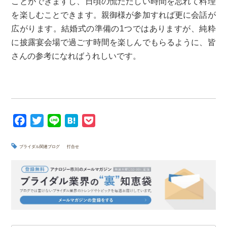
ことができますし、日頃の慌ただしい時間を忘れて料理
を楽しむことできます。親御様が参加すれば更に会話が
広がります。結婚式の準備の1つではありますが、純粋
に披露宴会場で過ごす時間を楽しんでもらるように、皆
さんの参考になればうれしいです。
F
T
L
H
P
a
w
i
a
o
c
i
n
t
c
ブライダル関連ブログ
打合せ
e
t
e
e
k
b
t
n
e
o
e
a
t
o
r
k