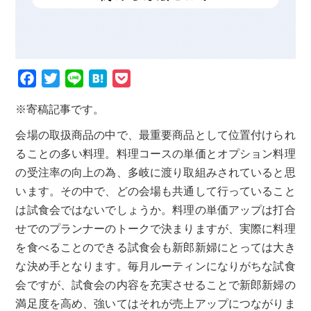
F
T
L
H
P
a
w
i
a
o
※寄稿記事です。
c
i
n
t
c
会場の取扱商品の中で、最重要商品として位置付けられ
e
t
e
e
k
ることの多い料理。料理コースの単価とオプション料理
b
t
n
e
の受注率の向上の為、多岐に渡り取組みされていると思
o
e
a
t
います。その中で、どの会場も共通して行っていること
o
r
は試食会ではないでしょうか。料理の単価アップは打合
k
せでのプランナーのトークで決まりますが、実際に料理
を食べることのできる試食会も新郎新婦にとっては大き
な決め手となります。毎月ルーティンになりがちな試食
会ですが、試食会の内容を充実させることで新郎新婦の
満足度を高め、強いてはそれが売上アップにつながりま